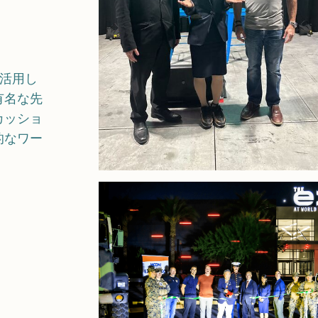
を活用し
有名な先
カッショ
的なワー