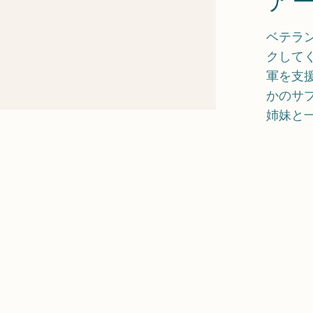
ベテラ
クして
軍を支
かのサ
姉妹と