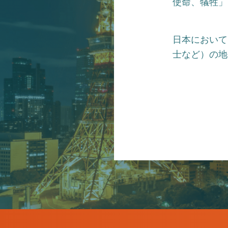
使命、犠牲」
日本において
士など）の地