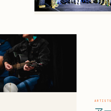
ARTIST
ア