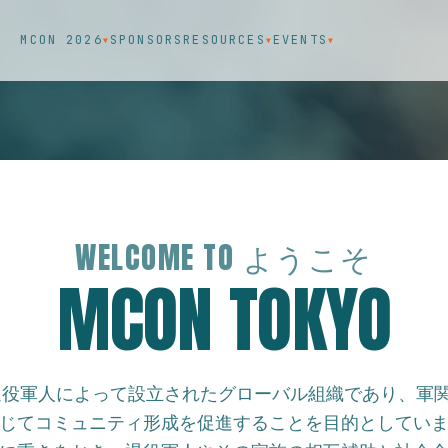
MCON 2026
SPONSORS
RESOURCES
EVENTS
▼
▼
▼
WELCOME TO ようこそ
MCON TOKYO
、退役軍人によって設立されたグローバル組織であり、軍
じてコミュニティ形成を促進することを目的としてい